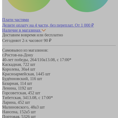
Плати частями
Делите оплату на 4 части, без переплат.
От 1 000 ₽
Наличие в магазинах
Доставим вовремя или бесплатно
Сегодня
от 2-х часов
от 90 ₽
Самовывоз из магазинов:
г.Ростов-на-Дону
40-лет победы, 264/110а
13.08, с 17:00*
Каскадная, 72
2 шт
Королева, 30а
4 шт
Красноармейская, 144
5 шт
Будённовский, 11
6 шт
Базарная, 11
4 шт
Ленина, 119
2 шт
Горсоветская, 45
2 шт
Тибетская, 34
13.08, с 17:00*
Ларина, 45
2 шт
Малиновского, 48а
3 шт
Нансена, 152а
5 шт
Портовая, 532
6 шт