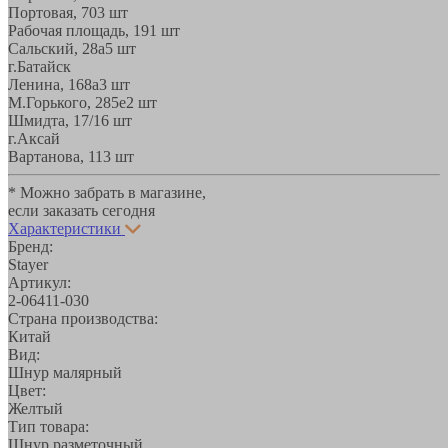
Портовая, 70
3 шт
Рабочая площадь, 19
1 шт
Сальский, 28a
5 шт
г.Батайск
Ленина, 168а
3 шт
М.Горького, 285е
2 шт
Шмидта, 17/1
6 шт
г.Аксай
Вартанова, 11
3 шт
* Можно забрать в магазине,
если заказать сегодня
Характеристики
Бренд:
Stayer
Артикул:
2-06411-030
Страна производства:
Китай
Вид:
Шнур малярный
Цвет:
Желтый
Тип товара:
Шнур разметочный