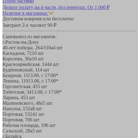
Плати частями
Делите оплату на 4 части, без переплат.
От 1 000 ₽
Наличие в магазинах
Доставим вовремя или бесплатно
Завтра
от 2-х часов
от 90 ₽
Самовывоз из магазинов:
г.Ростов-на-Дону
40-лет победы, 264/110а
4 шт
Каскадная, 72
10 шт
Королева, 30а
10 шт
Красноармейская, 144
4 шт
Будённовский, 11
4 шт
Базарная, 11
13.08, с 17:00*
Ленина, 119
13.08, с 17:00*
Горсоветская, 45
5 шт
Тибетская, 34
13.08, с 17:00*
Ларина, 45
3 шт
Малиновского, 48а
5 шт
Нансена, 152а
8 шт
Портовая, 532
41 шт
Портовая, 70
6 шт
Рабочая площадь, 19
6 шт
Сальский, 28a
5 шт
г.Батайск