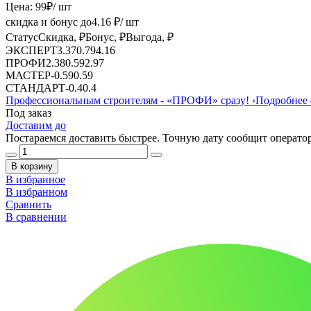
Цена:
99
₽
/ шт
скидка и бонус до
4.16
₽/ шт
Статус
Скидка, ₽
Бонус, ₽
Выгода, ₽
ЭКСПЕРТ
3.37
0.79
4.16
ПРОФИ
2.38
0.59
2.97
МАСТЕР
-
0.59
0.59
СТАНДАРТ
-
0.4
0.4
Профессиональным строителям -
«ПРОФИ»
сразу!
›
Подробнее 
Под заказ
Доставим до
Постараемся доставить быстрее. Точную дату сообщит оператор
В корзину
В избранное
В избранном
Сравнить
В сравнении