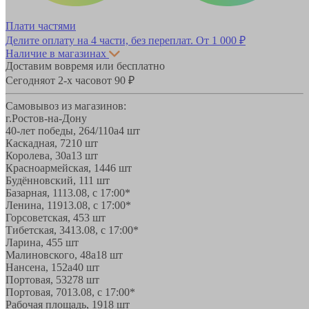
Плати частями
Делите оплату на 4 части, без переплат.
От 1 000 ₽
Наличие в магазинах
Доставим вовремя или бесплатно
Сегодня
от 2-х часов
от 90 ₽
Самовывоз из магазинов:
г.Ростов-на-Дону
40-лет победы, 264/110а
4 шт
Каскадная, 72
10 шт
Королева, 30а
13 шт
Красноармейская, 144
6 шт
Будённовский, 11
1 шт
Базарная, 11
13.08, с 17:00*
Ленина, 119
13.08, с 17:00*
Горсоветская, 45
3 шт
Тибетская, 34
13.08, с 17:00*
Ларина, 45
5 шт
Малиновского, 48а
18 шт
Нансена, 152а
40 шт
Портовая, 532
78 шт
Портовая, 70
13.08, с 17:00*
Рабочая площадь, 19
18 шт