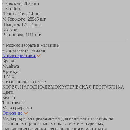
Сальский, 28a
5 шт
г.Батайск
Ленина, 168а
14 шт
М.Горького, 285е
5 шт
Шмидта, 17/1
14 шт
г.Аксай
Вартанова, 11
11 шт
* Можно забрать в магазине,
если заказать сегодня
Характеристики
Бренд:
Munhwa
Артикул:
IPM-05
Страна производства:
КОРЕЯ, НАРОДНО-ДЕМОКРАТИЧЕСКАЯ РЕСПУБЛИКА
Цвет:
Белый
Тип товара:
Маркер-краска
Описание
Маркер-краска предназначен для нанесения пометок на
различных строительных покрытиях и материалах,
выполнения разметки для выполнения ремонтных и