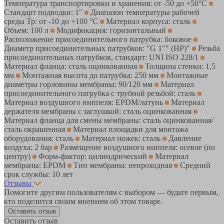
Температура транспортировки и хранения: от -50 до +50°С
Стандарт подводки: 1"
Диапазон температуры рабочей
среды Тр: от -10 до +100 °С
Материал корпуса: сталь
Объем: 100 л
Модификация: горизонтальный
Расположение присоединительного патрубка: боковое
Диаметр присоединительных патрубков: "G 1"" (НР)"
Резьба
присоединительных патрубков, стандарт: UNI ISO 228/1
Материал фланца: сталь оцинкованная
Толщина стенки: 1,5
мм
Монтажная высота до патрубка: 250 мм
Монтажные
диаметры горловины мембраны: 90/120 мм
Материал
присоединительного патрубка с трубной резьбой: сталь
Материал воздушного ниппеля: EPDM/латунь
Материал
держателя мембраны с заглушкой: сталь оцинкованная
Материал фланца для смены мембраны: сталь оцинкованная/
сталь окрашенная
Материал площадки для монтажа
оборудования: сталь
Материал ножек: сталь
Давление
воздуха: 2 бар
Размещение воздушного ниппеля: осевое (по
центру)
Форм-фактор: цилиндрический
Материал
мембраны: EPDM
Тип мембраны: непроходная
Средний
срок службы: 10 лет
Отзывы
Помогите другим пользователям с выбором — будьте первым,
кто поделится своим мнением об этом товаре.
Оставить отзыв
Оставить отзыв