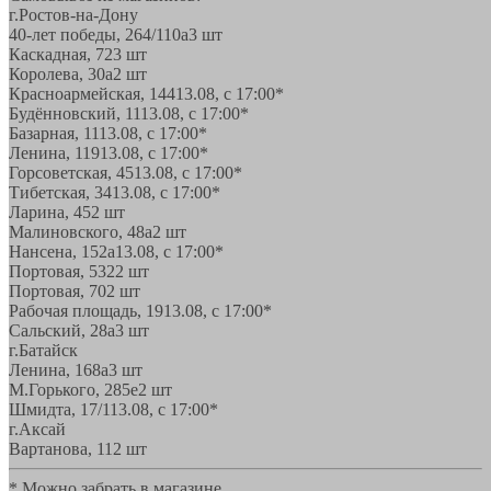
г.Ростов-на-Дону
40-лет победы, 264/110а
3 шт
Каскадная, 72
3 шт
Королева, 30а
2 шт
Красноармейская, 144
13.08, с 17:00*
Будённовский, 11
13.08, с 17:00*
Базарная, 11
13.08, с 17:00*
Ленина, 119
13.08, с 17:00*
Горсоветская, 45
13.08, с 17:00*
Тибетская, 34
13.08, с 17:00*
Ларина, 45
2 шт
Малиновского, 48а
2 шт
Нансена, 152а
13.08, с 17:00*
Портовая, 532
2 шт
Портовая, 70
2 шт
Рабочая площадь, 19
13.08, с 17:00*
Сальский, 28a
3 шт
г.Батайск
Ленина, 168а
3 шт
М.Горького, 285е
2 шт
Шмидта, 17/1
13.08, с 17:00*
г.Аксай
Вартанова, 11
2 шт
* Можно забрать в магазине,