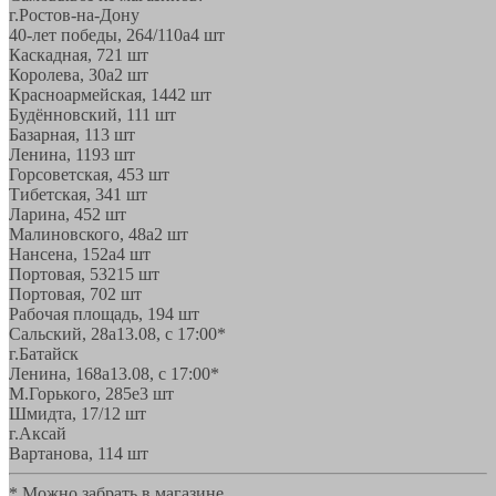
г.Ростов-на-Дону
40-лет победы, 264/110а
4 шт
Каскадная, 72
1 шт
Королева, 30а
2 шт
Красноармейская, 144
2 шт
Будённовский, 11
1 шт
Базарная, 11
3 шт
Ленина, 119
3 шт
Горсоветская, 45
3 шт
Тибетская, 34
1 шт
Ларина, 45
2 шт
Малиновского, 48а
2 шт
Нансена, 152а
4 шт
Портовая, 532
15 шт
Портовая, 70
2 шт
Рабочая площадь, 19
4 шт
Сальский, 28a
13.08, с 17:00*
г.Батайск
Ленина, 168а
13.08, с 17:00*
М.Горького, 285е
3 шт
Шмидта, 17/1
2 шт
г.Аксай
Вартанова, 11
4 шт
* Можно забрать в магазине,