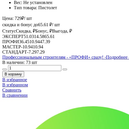
Вес:
Не установлен
Тип товара:
Пистолет
Цена:
729
₽
/ шт
скидка и бонус до
65.61
₽/ шт
Статус
Скидка, ₽
Бонус, ₽
Выгода, ₽
ЭКСПЕРТ
51.03
14.58
65.61
ПРОФИ
36.45
10.94
47.39
МАСТЕР
-
10.94
10.94
СТАНДАРТ
-
7.29
7.29
Профессиональным строителям -
«ПРОФИ»
сразу!
›
Подробнее 
В наличии: 73 шт
В корзину
В избранное
В избранном
Сравнить
В сравнении