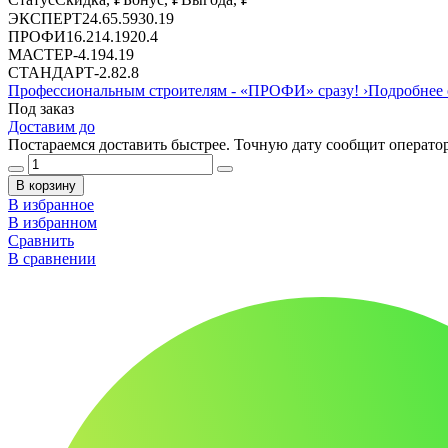
ЭКСПЕРТ
24.6
5.59
30.19
ПРОФИ
16.21
4.19
20.4
МАСТЕР
-
4.19
4.19
СТАНДАРТ
-
2.8
2.8
Профессиональным строителям -
«ПРОФИ»
сразу!
›
Подробнее 
Под заказ
Доставим до
Постараемся доставить быстрее. Точную дату сообщит оператор
В корзину
В избранное
В избранном
Сравнить
В сравнении