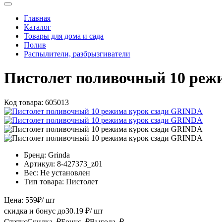
Главная
Каталог
Товары для дома и сада
Полив
Распылители, разбрызгиватели
Пистолет поливочный 10 реж
Код товара:
605013
Бренд:
Grinda
Артикул:
8-427373_z01
Вес:
Не установлен
Тип товара:
Пистолет
Цена:
559
₽
/ шт
скидка и бонус до
30.19
₽/ шт
Статус
Скидка, ₽
Бонус, ₽
Выгода, ₽