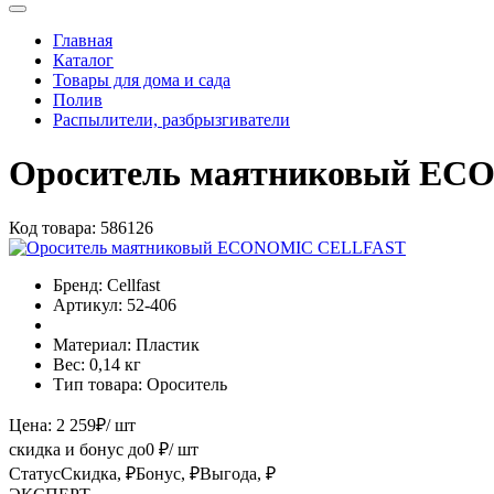
Главная
Каталог
Товары для дома и сада
Полив
Распылители, разбрызгиватели
Ороситель маятниковый E
Код товара:
586126
Бренд:
Cellfast
Артикул:
52-406
Материал:
Пластик
Вес:
0,14 кг
Тип товара:
Ороситель
Цена:
2 259
₽
/ шт
скидка и бонус до
0
₽/ шт
Статус
Скидка, ₽
Бонус, ₽
Выгода, ₽