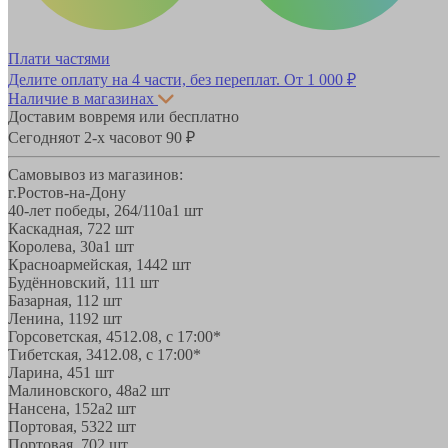
Плати частями
Делите оплату на 4 части, без переплат.
От 1 000 ₽
Наличие в магазинах
Доставим вовремя или бесплатно
Сегодня
от 2-х часов
от 90 ₽
Самовывоз из магазинов:
г.Ростов-на-Дону
40-лет победы, 264/110а
1 шт
Каскадная, 72
2 шт
Королева, 30а
1 шт
Красноармейская, 144
2 шт
Будённовский, 11
1 шт
Базарная, 11
2 шт
Ленина, 119
2 шт
Горсоветская, 45
12.08, с 17:00*
Тибетская, 34
12.08, с 17:00*
Ларина, 45
1 шт
Малиновского, 48а
2 шт
Нансена, 152а
2 шт
Портовая, 532
2 шт
Портовая, 70
2 шт