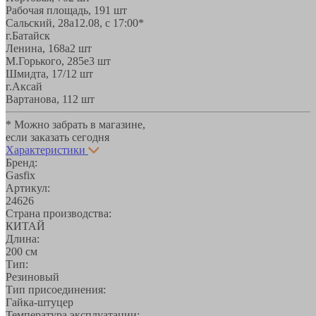
Рабочая площадь, 19
1 шт
Сальский, 28a
12.08, с 17:00*
г.Батайск
Ленина, 168а
2 шт
М.Горького, 285е
3 шт
Шмидта, 17/1
2 шт
г.Аксай
Вартанова, 11
2 шт
* Можно забрать в магазине,
если заказать сегодня
Характеристики
Бренд:
Gasfix
Артикул:
24626
Страна производства:
КИТАЙ
Длина:
200 см
Тип:
Резиновый
Тип присоединения:
Гайка-штуцер
Температура эксплуатации: