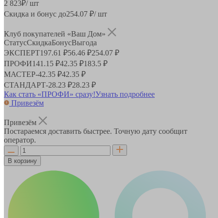
2 823
₽
/ шт
Скидка и бонус до
254.07
₽/ шт
Клуб покупателей «Ваш Дом»
Статус
Скидка
Бонус
Выгода
ЭКСПЕРТ
197.61 ₽
56.46 ₽
254.07 ₽
ПРОФИ
141.15 ₽
42.35 ₽
183.5 ₽
МАСТЕР
-
42.35 ₽
42.35 ₽
СТАНДАРТ
-
28.23 ₽
28.23 ₽
Как стать «ПРОФИ» сразу!
Узнать подробнее
Привезём
Привезём
Постараемся доставить быстрее. Точную дату сообщит
оператор.
В корзину