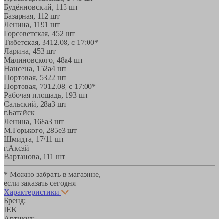
Будённовский, 11
3 шт
Базарная, 11
2 шт
Ленина, 119
1 шт
Горсоветская, 45
2 шт
Тибетская, 34
12.08, с 17:00*
Ларина, 45
3 шт
Малиновского, 48а
4 шт
Нансена, 152а
4 шт
Портовая, 532
2 шт
Портовая, 70
12.08, с 17:00*
Рабочая площадь, 19
3 шт
Сальский, 28a
3 шт
г.Батайск
Ленина, 168а
3 шт
М.Горького, 285е
3 шт
Шмидта, 17/1
1 шт
г.Аксай
Вартанова, 11
1 шт
* Можно забрать в магазине,
если заказать сегодня
Характеристики
Бренд:
IEK
Артикул: