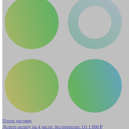
Плати частями
Делите оплату на 4 части, без переплат.
От 1 000 ₽