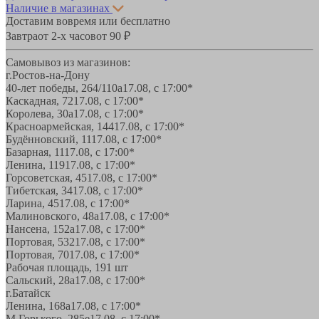
Наличие в магазинах
Доставим вовремя или бесплатно
Завтра
от 2-х часов
от 90 ₽
Самовывоз из магазинов:
г.Ростов-на-Дону
40-лет победы, 264/110а
17.08, с 17:00*
Каскадная, 72
17.08, с 17:00*
Королева, 30а
17.08, с 17:00*
Красноармейская, 144
17.08, с 17:00*
Будённовский, 11
17.08, с 17:00*
Базарная, 11
17.08, с 17:00*
Ленина, 119
17.08, с 17:00*
Горсоветская, 45
17.08, с 17:00*
Тибетская, 34
17.08, с 17:00*
Ларина, 45
17.08, с 17:00*
Малиновского, 48а
17.08, с 17:00*
Нансена, 152а
17.08, с 17:00*
Портовая, 532
17.08, с 17:00*
Портовая, 70
17.08, с 17:00*
Рабочая площадь, 19
1 шт
Сальский, 28a
17.08, с 17:00*
г.Батайск
Ленина, 168а
17.08, с 17:00*
М.Горького, 285е
17.08, с 17:00*