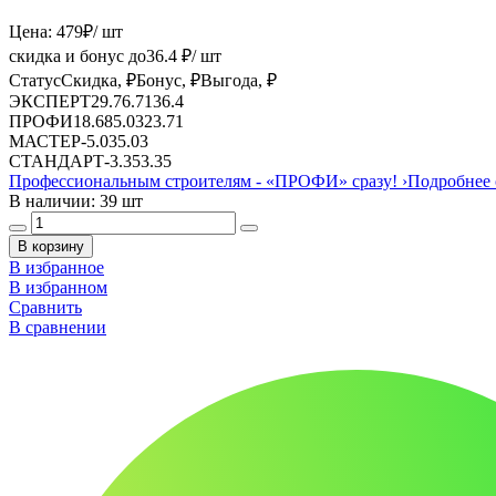
Цена:
479
₽
/ шт
скидка и бонус до
36.4
₽/ шт
Статус
Скидка, ₽
Бонус, ₽
Выгода, ₽
ЭКСПЕРТ
29.7
6.71
36.4
ПРОФИ
18.68
5.03
23.71
МАСТЕР
-
5.03
5.03
СТАНДАРТ
-
3.35
3.35
Профессиональным строителям -
«ПРОФИ»
сразу!
›
Подробнее 
В наличии: 39 шт
В корзину
В избранное
В избранном
Сравнить
В сравнении