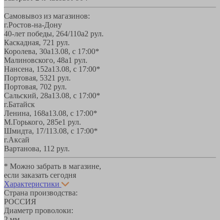
Самовывоз из магазинов:
г.Ростов-на-Дону
40-лет победы, 264/110а
2 рул.
Каскадная, 72
1 рул.
Королева, 30а
13.08, с 17:00*
Малиновского, 48а
1 рул.
Нансена, 152а
13.08, с 17:00*
Портовая, 532
1 рул.
Портовая, 70
2 рул.
Сальский, 28a
13.08, с 17:00*
г.Батайск
Ленина, 168а
13.08, с 17:00*
М.Горького, 285е
1 рул.
Шмидта, 17/1
13.08, с 17:00*
г.Аксай
Вартанова, 11
2 рул.
* Можно забрать в магазине,
если заказать сегодня
Характеристики
Страна производства:
РОССИЯ
Диаметр проволоки:
2 мм