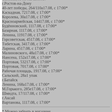
г.Ростов-на-Дону
40-лет победы, 264/110а
17.08, с 17:00*
Каскадная, 72
17.08, с 17:00*
Королева, 30а
17.08, с 17:00*
Красноармейская, 144
17.08, с 17:00*
Будённовский, 11
17.08, с 17:00*
Базарная, 11
17.08, с 17:00*
Ленина, 119
17.08, с 17:00*
Горсоветская, 45
17.08, с 17:00*
Тибетская, 34
17.08, с 17:00*
Ларина, 45
17.08, с 17:00*
Малиновского, 48а
17.08, с 17:00*
Нансена, 152а
17.08, с 17:00*
Портовая, 532
17.08, с 17:00*
Портовая, 70
17.08, с 17:00*
Рабочая площадь, 19
17.08, с 17:00*
Сальский, 28a
1 упак
г.Батайск
Ленина, 168а
17.08, с 17:00*
М.Горького, 285е
17.08, с 17:00*
Шмидта, 17/1
17.08, с 17:00*
г.Аксай
Вартанова, 11
17.08, с 17:00*
* Можно забрать в магазине,