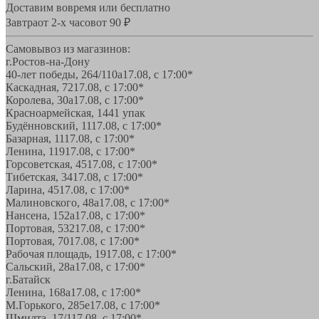
Доставим вовремя или бесплатно
Завтра
от 2-х часов
от 90 ₽
Самовывоз из магазинов:
г.Ростов-на-Дону
40-лет победы, 264/110а
17.08, с 17:00*
Каскадная, 72
17.08, с 17:00*
Королева, 30а
17.08, с 17:00*
Красноармейская, 144
1 упак
Будённовский, 11
17.08, с 17:00*
Базарная, 11
17.08, с 17:00*
Ленина, 119
17.08, с 17:00*
Горсоветская, 45
17.08, с 17:00*
Тибетская, 34
17.08, с 17:00*
Ларина, 45
17.08, с 17:00*
Малиновского, 48а
17.08, с 17:00*
Нансена, 152а
17.08, с 17:00*
Портовая, 532
17.08, с 17:00*
Портовая, 70
17.08, с 17:00*
Рабочая площадь, 19
17.08, с 17:00*
Сальский, 28a
17.08, с 17:00*
г.Батайск
Ленина, 168а
17.08, с 17:00*
М.Горького, 285е
17.08, с 17:00*
Шмидта, 17/1
17.08, с 17:00*