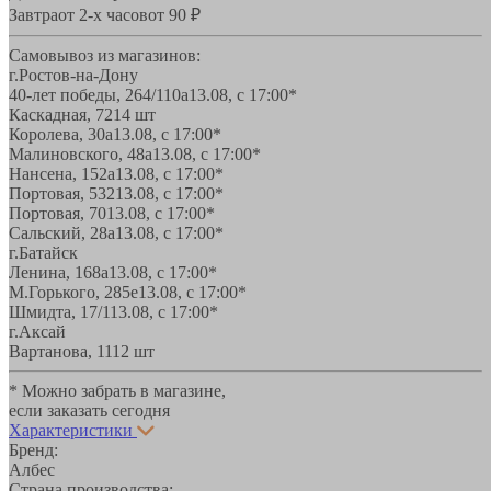
Завтра
от 2-х часов
от 90 ₽
Самовывоз из магазинов:
г.Ростов-на-Дону
40-лет победы, 264/110а
13.08, с 17:00*
Каскадная, 72
14 шт
Королева, 30а
13.08, с 17:00*
Малиновского, 48а
13.08, с 17:00*
Нансена, 152а
13.08, с 17:00*
Портовая, 532
13.08, с 17:00*
Портовая, 70
13.08, с 17:00*
Сальский, 28a
13.08, с 17:00*
г.Батайск
Ленина, 168а
13.08, с 17:00*
М.Горького, 285е
13.08, с 17:00*
Шмидта, 17/1
13.08, с 17:00*
г.Аксай
Вартанова, 11
12 шт
* Можно забрать в магазине,
если заказать сегодня
Характеристики
Бренд:
Албес
Страна производства: