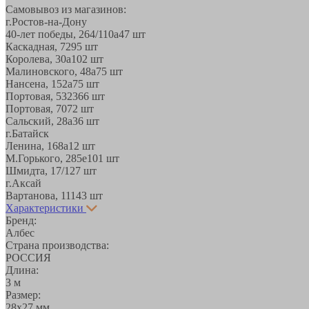
Самовывоз из магазинов:
г.Ростов-на-Дону
40-лет победы, 264/110а
47 шт
Каскадная, 72
95 шт
Королева, 30а
102 шт
Малиновского, 48а
75 шт
Нансена, 152а
75 шт
Портовая, 532
366 шт
Портовая, 70
72 шт
Сальский, 28a
36 шт
г.Батайск
Ленина, 168а
12 шт
М.Горького, 285е
101 шт
Шмидта, 17/1
27 шт
г.Аксай
Вартанова, 11
143 шт
Характеристики
Бренд:
Албес
Страна производства:
РОССИЯ
Длина:
3 м
Размер:
28х27 мм