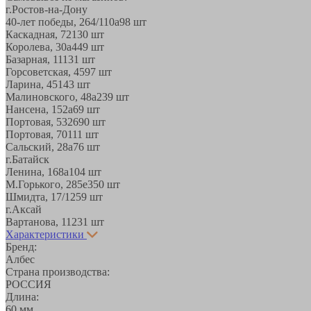
г.Ростов-на-Дону
40-лет победы, 264/110а
98 шт
Каскадная, 72
130 шт
Королева, 30а
449 шт
Базарная, 11
131 шт
Горсоветская, 45
97 шт
Ларина, 45
143 шт
Малиновского, 48а
239 шт
Нансена, 152а
69 шт
Портовая, 532
690 шт
Портовая, 70
111 шт
Сальский, 28a
76 шт
г.Батайск
Ленина, 168а
104 шт
М.Горького, 285е
350 шт
Шмидта, 17/1
259 шт
г.Аксай
Вартанова, 11
231 шт
Характеристики
Бренд:
Албес
Страна производства:
РОССИЯ
Длина:
60 мм