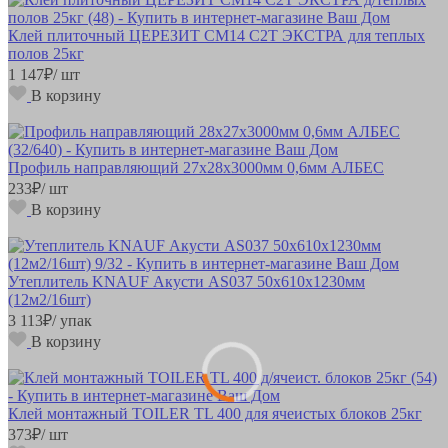
Клей плиточный ЦЕРЕЗИТ СМ14 C2T ЭКСТРА для теплых
полов 25кг
1 147
₽
/ шт
В корзину
Профиль направляющий 27х28х3000мм 0,6мм АЛБЕС
233
₽
/ шт
В корзину
Утеплитель KNAUF Акусти AS037 50х610х1230мм
(12м2/16шт)
3 113
₽
/ упак
В корзину
Клей монтажный TOILER TL 400 для ячеистых блоков 25кг
373
₽
/ шт