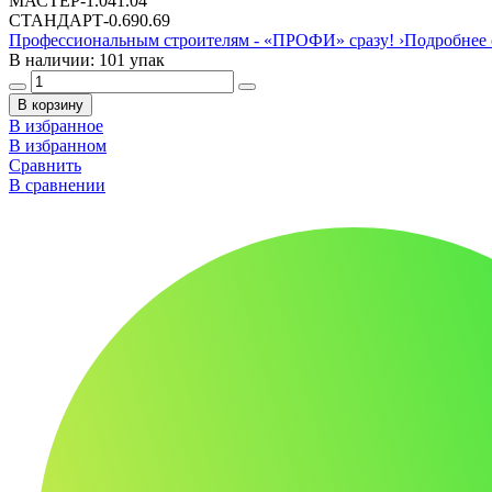
МАСТЕР
-
1.04
1.04
СТАНДАРТ
-
0.69
0.69
Профессиональным строителям -
«ПРОФИ»
сразу!
›
Подробнее 
В наличии: 101 упак
В корзину
В избранное
В избранном
Сравнить
В сравнении