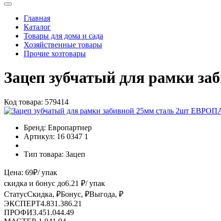
Главная
Каталог
Товары для дома и сада
Хозяйственные товары
Прочие хозтовары
Зацеп зубчатый для рамки з
Код товара:
579414
Бренд:
Европартнер
Артикул:
16 0347 1
Тип товара:
Зацеп
Цена:
69
₽
/ упак
скидка и бонус до
6.21
₽/ упак
Статус
Скидка, ₽
Бонус, ₽
Выгода, ₽
ЭКСПЕРТ
4.83
1.38
6.21
ПРОФИ
3.45
1.04
4.49