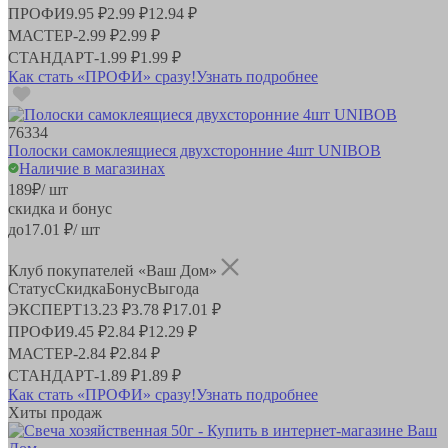
ПРОФИ
9.95 ₽
2.99 ₽
12.94 ₽
МАСТЕР
-
2.99 ₽
2.99 ₽
СТАНДАРТ
-
1.99 ₽
1.99 ₽
Как стать «ПРОФИ» сразу!
Узнать подробнее
76334
Полоски самоклеящиеся двухсторонние 4шт UNIBOB
Наличие в магазинах
189
₽
/ шт
скидка и бонус
до
17.01
₽/ шт
Клуб покупателей «Ваш Дом»
Статус
Скидка
Бонус
Выгода
ЭКСПЕРТ
13.23 ₽
3.78 ₽
17.01 ₽
ПРОФИ
9.45 ₽
2.84 ₽
12.29 ₽
МАСТЕР
-
2.84 ₽
2.84 ₽
СТАНДАРТ
-
1.89 ₽
1.89 ₽
Как стать «ПРОФИ» сразу!
Узнать подробнее
Хиты продаж