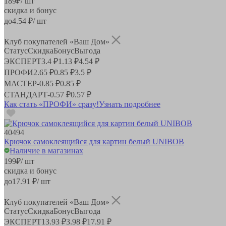
189
₽
/ шт
скидка и бонус
до
4.54
₽/ шт
Клуб покупателей «Ваш Дом»
Статус
Скидка
Бонус
Выгода
ЭКСПЕРТ
3.4 ₽
1.13 ₽
4.54 ₽
ПРОФИ
2.65 ₽
0.85 ₽
3.5 ₽
МАСТЕР
-
0.85 ₽
0.85 ₽
СТАНДАРТ
-
0.57 ₽
0.57 ₽
Как стать «ПРОФИ» сразу!
Узнать подробнее
40494
Крючок самоклеящийся для картин белый UNIBOB
Наличие в магазинах
199
₽
/ шт
скидка и бонус
до
17.91
₽/ шт
Клуб покупателей «Ваш Дом»
Статус
Скидка
Бонус
Выгода
ЭКСПЕРТ
13.93 ₽
3.98 ₽
17.91 ₽