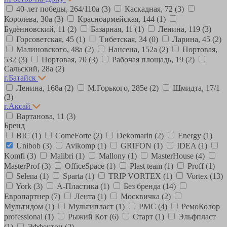
40-лет победы, 264/110а
(3)
Каскадная, 72
(3)
Королева, 30а
(3)
Красноармейская, 144
(1)
Будённовский, 11
(2)
Базарная, 11
(1)
Ленина, 119
(3)
Горсоветская, 45
(1)
Тибетская, 34
(0)
Ларина, 45
(2)
Малиновского, 48а
(2)
Нансена, 152а
(2)
Портовая,
532
(3)
Портовая, 70
(3)
Рабочая площадь, 19
(2)
Сальский, 28a
(2)
г.Батайск
Ленина, 168а
(2)
М.Горького, 285е
(2)
Шмидта, 17/1
(3)
г.Аксай
Вартанова, 11
(3)
Бренд
BIC
(1)
ComeForte
(2)
Dekomarin
(2)
Energy
(1)
Unibob
(3)
Avikomp
(1)
GRIFON
(1)
IDEA
(1)
Komfi
(3)
Malibri
(1)
Mallony
(1)
MasterHouse
(4)
MasterProf
(3)
OfficeSpace
(1)
Plast team
(1)
Proff
(1)
Selena
(1)
Sparta
(1)
TRIP VORTEX
(1)
Vortex
(13)
York
(3)
А-Пластика
(1)
Без бренда
(14)
Европартнер
(7)
Лента
(1)
Москвичка
(2)
Мультидом
(1)
Мультипласт
(1)
РМС
(4)
РемоКолор
professional
(1)
Рыжий Кот
(6)
Старт
(1)
Эльфпласт
(1)
Эффектон
(2)