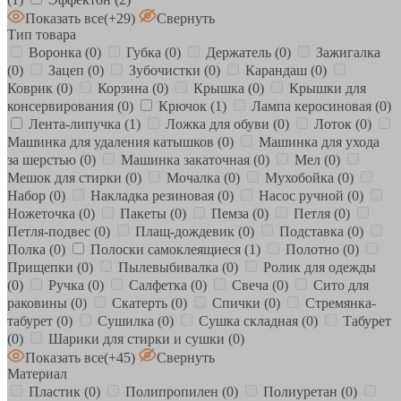
Показать все
(+29)
Свернуть
Тип товара
Воронка
(0)
Губка
(0)
Держатель
(0)
Зажигалка
(0)
Зацеп
(0)
Зубочистки
(0)
Карандаш
(0)
Коврик
(0)
Корзина
(0)
Крышка
(0)
Крышки для
консервирования
(0)
Крючок
(1)
Лампа керосиновая
(0)
Лента-липучка
(1)
Ложка для обуви
(0)
Лоток
(0)
Машинка для удаления катышков
(0)
Машинка для ухода
за шерстью
(0)
Машинка закаточная
(0)
Мел
(0)
Мешок для стирки
(0)
Мочалка
(0)
Мухобойка
(0)
Набор
(0)
Накладка резиновая
(0)
Насос ручной
(0)
Ножеточка
(0)
Пакеты
(0)
Пемза
(0)
Петля
(0)
Петля-подвес
(0)
Плащ-дождевик
(0)
Подставка
(0)
Полка
(0)
Полоски самоклеящиеся
(1)
Полотно
(0)
Прищепки
(0)
Пылевыбивалка
(0)
Ролик для одежды
(0)
Ручка
(0)
Салфетка
(0)
Свеча
(0)
Сито для
раковины
(0)
Скатерть
(0)
Спички
(0)
Стремянка-
табурет
(0)
Сушилка
(0)
Сушка складная
(0)
Табурет
(0)
Шарики для стирки и сушки
(0)
Показать все
(+45)
Свернуть
Материал
Пластик
(0)
Полипропилен
(0)
Полиуретан
(0)