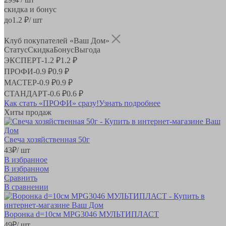
скидка и бонус
до
1.2
₽/ шт
Клуб покупателей «Ваш Дом»
Статус
Скидка
Бонус
Выгода
ЭКСПЕРТ
-
1.2 ₽
1.2 ₽
ПРОФИ
-
0.9 ₽
0.9 ₽
МАСТЕР
-
0.9 ₽
0.9 ₽
СТАНДАРТ
-
0.6 ₽
0.6 ₽
Как стать «ПРОФИ» сразу!
Узнать подробнее
Хиты продаж
Свеча хозяйственная 50г
43
₽
/ шт
В избранное
В избранном
Сравнить
В сравнении
Воронка d=10см MPG3046 МУЛЬТИПЛАСТ
49
₽
/ шт