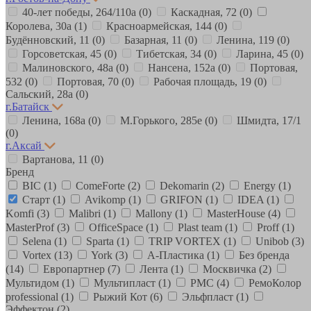
40-лет победы, 264/110а
(0)
Каскадная, 72
(0)
Королева, 30а
(1)
Красноармейская, 144
(0)
Будённовский, 11
(0)
Базарная, 11
(0)
Ленина, 119
(0)
Горсоветская, 45
(0)
Тибетская, 34
(0)
Ларина, 45
(0)
Малиновского, 48а
(0)
Нансена, 152а
(0)
Портовая,
532
(0)
Портовая, 70
(0)
Рабочая площадь, 19
(0)
Сальский, 28a
(0)
г.Батайск
Ленина, 168а
(0)
М.Горького, 285е
(0)
Шмидта, 17/1
(0)
г.Аксай
Вартанова, 11
(0)
Бренд
BIC
(1)
ComeForte
(2)
Dekomarin
(2)
Energy
(1)
Старт
(1)
Avikomp
(1)
GRIFON
(1)
IDEA
(1)
Komfi
(3)
Malibri
(1)
Mallony
(1)
MasterHouse
(4)
MasterProf
(3)
OfficeSpace
(1)
Plast team
(1)
Proff
(1)
Selena
(1)
Sparta
(1)
TRIP VORTEX
(1)
Unibob
(3)
Vortex
(13)
York
(3)
А-Пластика
(1)
Без бренда
(14)
Европартнер
(7)
Лента
(1)
Москвичка
(2)
Мультидом
(1)
Мультипласт
(1)
РМС
(4)
РемоКолор
professional
(1)
Рыжий Кот
(6)
Эльфпласт
(1)
Эффектон
(2)