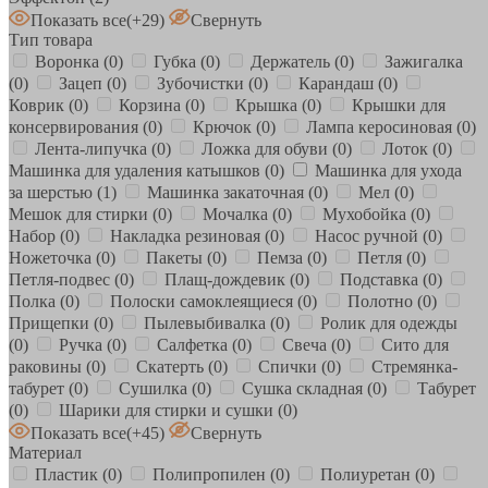
Показать все
(+29)
Свернуть
Тип товара
Воронка
(0)
Губка
(0)
Держатель
(0)
Зажигалка
(0)
Зацеп
(0)
Зубочистки
(0)
Карандаш
(0)
Коврик
(0)
Корзина
(0)
Крышка
(0)
Крышки для
консервирования
(0)
Крючок
(0)
Лампа керосиновая
(0)
Лента-липучка
(0)
Ложка для обуви
(0)
Лоток
(0)
Машинка для удаления катышков
(0)
Машинка для ухода
за шерстью
(1)
Машинка закаточная
(0)
Мел
(0)
Мешок для стирки
(0)
Мочалка
(0)
Мухобойка
(0)
Набор
(0)
Накладка резиновая
(0)
Насос ручной
(0)
Ножеточка
(0)
Пакеты
(0)
Пемза
(0)
Петля
(0)
Петля-подвес
(0)
Плащ-дождевик
(0)
Подставка
(0)
Полка
(0)
Полоски самоклеящиеся
(0)
Полотно
(0)
Прищепки
(0)
Пылевыбивалка
(0)
Ролик для одежды
(0)
Ручка
(0)
Салфетка
(0)
Свеча
(0)
Сито для
раковины
(0)
Скатерть
(0)
Спички
(0)
Стремянка-
табурет
(0)
Сушилка
(0)
Сушка складная
(0)
Табурет
(0)
Шарики для стирки и сушки
(0)
Показать все
(+45)
Свернуть
Материал
Пластик
(0)
Полипропилен
(0)
Полиуретан
(0)