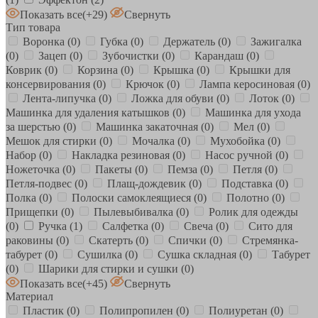
Показать все
(+29)
Свернуть
Тип товара
Воронка
(0)
Губка
(0)
Держатель
(0)
Зажигалка
(0)
Зацеп
(0)
Зубочистки
(0)
Карандаш
(0)
Коврик
(0)
Корзина
(0)
Крышка
(0)
Крышки для
консервирования
(0)
Крючок
(0)
Лампа керосиновая
(0)
Лента-липучка
(0)
Ложка для обуви
(0)
Лоток
(0)
Машинка для удаления катышков
(0)
Машинка для ухода
за шерстью
(0)
Машинка закаточная
(0)
Мел
(0)
Мешок для стирки
(0)
Мочалка
(0)
Мухобойка
(0)
Набор
(0)
Накладка резиновая
(0)
Насос ручной
(0)
Ножеточка
(0)
Пакеты
(0)
Пемза
(0)
Петля
(0)
Петля-подвес
(0)
Плащ-дождевик
(0)
Подставка
(0)
Полка
(0)
Полоски самоклеящиеся
(0)
Полотно
(0)
Прищепки
(0)
Пылевыбивалка
(0)
Ролик для одежды
(0)
Ручка
(1)
Салфетка
(0)
Свеча
(0)
Сито для
раковины
(0)
Скатерть
(0)
Спички
(0)
Стремянка-
табурет
(0)
Сушилка
(0)
Сушка складная
(0)
Табурет
(0)
Шарики для стирки и сушки
(0)
Показать все
(+45)
Свернуть
Материал
Пластик
(0)
Полипропилен
(0)
Полиуретан
(0)