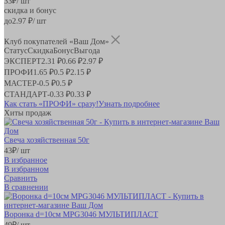
33
₽
/ шт
скидка и бонус
до
2.97
₽/ шт
Клуб покупателей «Ваш Дом»
Статус
Скидка
Бонус
Выгода
ЭКСПЕРТ
2.31 ₽
0.66 ₽
2.97 ₽
ПРОФИ
1.65 ₽
0.5 ₽
2.15 ₽
МАСТЕР
-
0.5 ₽
0.5 ₽
СТАНДАРТ
-
0.33 ₽
0.33 ₽
Как стать «ПРОФИ» сразу!
Узнать подробнее
Хиты продаж
Свеча хозяйственная 50г
43
₽
/ шт
В избранное
В избранном
Сравнить
В сравнении
Воронка d=10см MPG3046 МУЛЬТИПЛАСТ
49
₽
/ шт