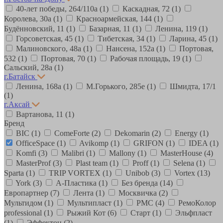
40-лет победы, 264/110а
(1)
Каскадная, 72
(1)
Королева, 30а
(1)
Красноармейская, 144
(1)
Будённовский, 11
(1)
Базарная, 11
(1)
Ленина, 119
(1)
Горсоветская, 45
(1)
Тибетская, 34
(1)
Ларина, 45
(1)
Малиновского, 48а
(1)
Нансена, 152а
(1)
Портовая,
532
(1)
Портовая, 70
(1)
Рабочая площадь, 19
(1)
Сальский, 28a
(1)
г.Батайск
Ленина, 168а
(1)
М.Горького, 285е
(1)
Шмидта, 17/1
(1)
г.Аксай
Вартанова, 11
(1)
Бренд
BIC
(1)
ComeForte
(2)
Dekomarin
(2)
Energy
(1)
OfficeSpace
(1)
Avikomp
(1)
GRIFON
(1)
IDEA
(1)
Komfi
(3)
Malibri
(1)
Mallony
(1)
MasterHouse
(4)
MasterProf
(3)
Plast team
(1)
Proff
(1)
Selena
(1)
Sparta
(1)
TRIP VORTEX
(1)
Unibob
(3)
Vortex
(13)
York
(3)
А-Пластика
(1)
Без бренда
(14)
Европартнер
(7)
Лента
(1)
Москвичка
(2)
Мультидом
(1)
Мультипласт
(1)
РМС
(4)
РемоКолор
professional
(1)
Рыжий Кот
(6)
Старт
(1)
Эльфпласт
(1)
Эффектон
(2)