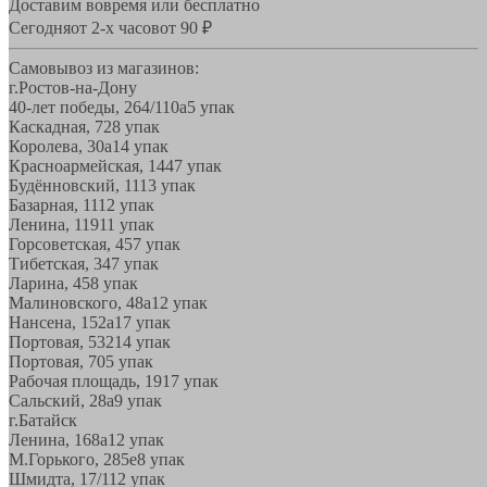
Доставим вовремя или бесплатно
Сегодня
от 2-х часов
от 90 ₽
Самовывоз из магазинов:
г.Ростов-на-Дону
40-лет победы, 264/110а
5 упак
Каскадная, 72
8 упак
Королева, 30а
14 упак
Красноармейская, 144
7 упак
Будённовский, 11
13 упак
Базарная, 11
12 упак
Ленина, 119
11 упак
Горсоветская, 45
7 упак
Тибетская, 34
7 упак
Ларина, 45
8 упак
Малиновского, 48а
12 упак
Нансена, 152а
17 упак
Портовая, 532
14 упак
Портовая, 70
5 упак
Рабочая площадь, 19
17 упак
Сальский, 28a
9 упак
г.Батайск
Ленина, 168а
12 упак
М.Горького, 285е
8 упак
Шмидта, 17/1
12 упак