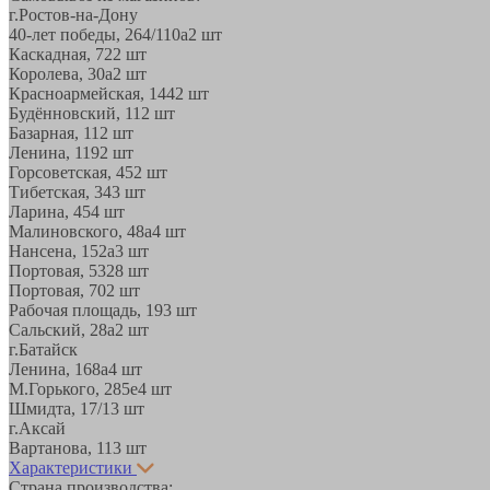
г.Ростов-на-Дону
40-лет победы, 264/110а
2 шт
Каскадная, 72
2 шт
Королева, 30а
2 шт
Красноармейская, 144
2 шт
Будённовский, 11
2 шт
Базарная, 11
2 шт
Ленина, 119
2 шт
Горсоветская, 45
2 шт
Тибетская, 34
3 шт
Ларина, 45
4 шт
Малиновского, 48а
4 шт
Нансена, 152а
3 шт
Портовая, 532
8 шт
Портовая, 70
2 шт
Рабочая площадь, 19
3 шт
Сальский, 28a
2 шт
г.Батайск
Ленина, 168а
4 шт
М.Горького, 285е
4 шт
Шмидта, 17/1
3 шт
г.Аксай
Вартанова, 11
3 шт
Характеристики
Страна производства: