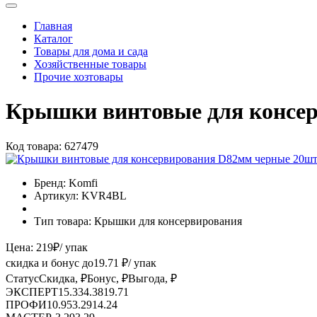
Главная
Каталог
Товары для дома и сада
Хозяйственные товары
Прочие хозтовары
Крышки винтовые для консе
Код товара:
627479
Бренд:
Komfi
Артикул:
KVR4BL
Тип товара:
Крышки для консервирования
Цена:
219
₽
/ упак
скидка и бонус до
19.71
₽/ упак
Статус
Скидка, ₽
Бонус, ₽
Выгода, ₽
ЭКСПЕРТ
15.33
4.38
19.71
ПРОФИ
10.95
3.29
14.24