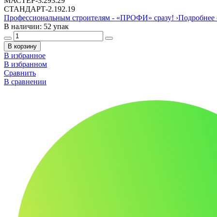
МАСТЕР
-
3.29
3.29
СТАНДАРТ
-
2.19
2.19
Профессиональным строителям -
«ПРОФИ»
сразу!
›
Подробнее 
В наличии: 52 упак
В корзину
В избранное
В избранном
Сравнить
В сравнении