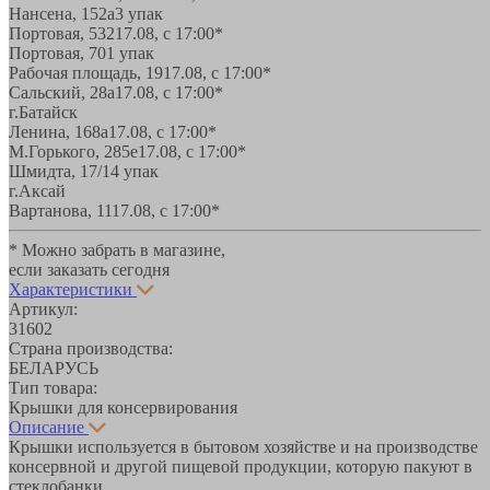
Нансена, 152а
3 упак
Портовая, 532
17.08, с 17:00*
Портовая, 70
1 упак
Рабочая площадь, 19
17.08, с 17:00*
Сальский, 28a
17.08, с 17:00*
г.Батайск
Ленина, 168а
17.08, с 17:00*
М.Горького, 285е
17.08, с 17:00*
Шмидта, 17/1
4 упак
г.Аксай
Вартанова, 11
17.08, с 17:00*
* Можно забрать в магазине,
если заказать сегодня
Характеристики
Артикул:
31602
Страна производства:
БЕЛАРУСЬ
Тип товара:
Крышки для консервирования
Описание
Крышки используется в бытовом хозяйстве и на производстве
консервной и другой пищевой продукции, которую пакуют в
стеклобанки.