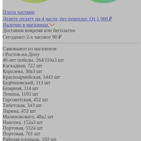
Плати частями
Делите оплату на 4 части, без переплат.
От 1 000 ₽
Наличие в магазинах
Доставим вовремя или бесплатно
Сегодня
от 2-х часов
от 90 ₽
Самовывоз из магазинов:
г.Ростов-на-Дону
40-лет победы, 264/110а
3 шт
Каскадная, 72
2 шт
Королева, 30а
3 шт
Красноармейская, 144
3 шт
Будённовский, 11
3 шт
Базарная, 11
4 шт
Ленина, 119
3 шт
Горсоветская, 45
2 шт
Тибетская, 34
3 шт
Ларина, 45
3 шт
Малиновского, 48а
2 шт
Нансена, 152а
3 шт
Портовая, 532
4 шт
Портовая, 70
1 шт
Рабочая площадь, 19
2 шт