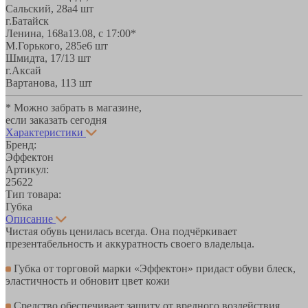
Сальский, 28a
4 шт
г.Батайск
Ленина, 168а
13.08, с 17:00*
М.Горького, 285е
6 шт
Шмидта, 17/1
3 шт
г.Аксай
Вартанова, 11
3 шт
* Можно забрать в магазине,
если заказать сегодня
Характеристики
Бренд:
Эффектон
Артикул:
25622
Тип товара:
Губка
Описание
Чистая обувь ценилась всегда. Она подчёркивает
презентабельность и аккуратность своего владельца.
Губка от торговой марки «Эффектон» придаст обуви блеск,
эластичность и обновит цвет кожи
Средство обеспечивает защиту от вредного воздействия