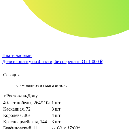
Плати частями
Делите оплату на 4 части, без переплат.
От 1 000 ₽
Сегодня
Самовывоз из магазинов:
г.Ростов-на-Дону
40-лет победы, 264/110а
1 шт
Каскадная, 72
3 шт
Королева, 30а
4 шт
Красноармейская, 144
3 шт
Будённовский, 11
11.08, с 17:00*