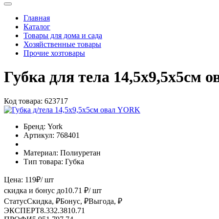
Главная
Каталог
Товары для дома и сада
Хозяйственные товары
Прочие хозтовары
Губка для тела 14,5х9,5х5см
Код товара:
623717
Бренд:
York
Артикул:
768401
Материал:
Полиуретан
Тип товара:
Губка
Цена:
119
₽
/ шт
скидка и бонус до
10.71
₽/ шт
Статус
Скидка, ₽
Бонус, ₽
Выгода, ₽
ЭКСПЕРТ
8.33
2.38
10.71