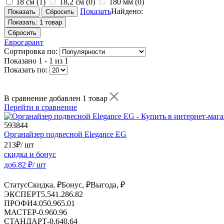
18 см
(1)
18,2 см
(0)
180 мм
(0)
Показать
Найдено:
Показать:
1 товар
Сбросить
Еврогарант
Сортировка по:
Показано
1 - 1 из 1
Показать по:
В сравнение добавлен 1 товар
Перейти в сравнение
593844
Органайзер подвесной Elegance EG
213
₽
/ шт
скидка и бонус
до
6.82
₽/ шт
Статус
Скидка, ₽
Бонус, ₽
Выгода, ₽
ЭКСПЕРТ
5.54
1.28
6.82
ПРОФИ
4.05
0.96
5.01
МАСТЕР
-
0.96
0.96
СТАНДАРТ
-
0.64
0.64