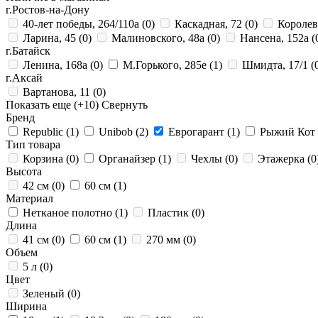
г.Ростов-на-Дону
40-лет победы, 264/110а
(0)
Каскадная, 72
(0)
Королев
Ларина, 45
(0)
Малиновского, 48а
(0)
Нансена, 152а
(
г.Батайск
Ленина, 168а
(0)
М.Горького, 285е
(1)
Шмидта, 17/1
(
г.Аксай
Вартанова, 11
(0)
Показать еще
(+10)
Свернуть
Бренд
Republic
(1)
Unibob
(2)
Еврогарант
(1)
Рыжий Кот
Тип товара
Корзина
(0)
Органайзер
(1)
Чехлы
(0)
Этажерка
(0
Высота
42 см
(0)
60 см
(1)
Материал
Нетканое полотно
(1)
Пластик
(0)
Длина
41 см
(0)
60 см
(1)
270 мм
(0)
Объем
5 л
(0)
Цвет
Зеленый
(0)
Ширина