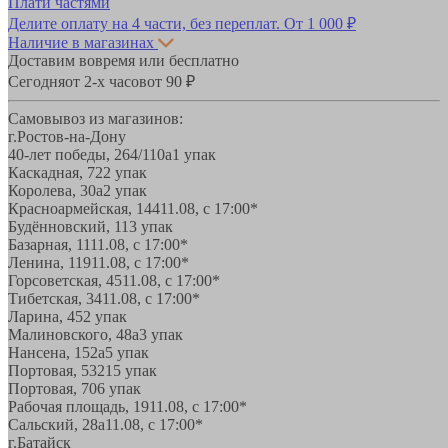
Плати частями
Делите оплату на 4 части, без переплат.
От 1 000 ₽
Наличие в магазинах
Доставим вовремя или бесплатно
Сегодня
от 2-х часов
от 90 ₽
Самовывоз из магазинов:
г.Ростов-на-Дону
40-лет победы, 264/110а
1 упак
Каскадная, 72
2 упак
Королева, 30а
2 упак
Красноармейская, 144
11.08, с 17:00*
Будённовский, 11
3 упак
Базарная, 11
11.08, с 17:00*
Ленина, 119
11.08, с 17:00*
Горсоветская, 45
11.08, с 17:00*
Тибетская, 34
11.08, с 17:00*
Ларина, 45
2 упак
Малиновского, 48а
3 упак
Нансена, 152а
5 упак
Портовая, 532
15 упак
Портовая, 70
6 упак
Рабочая площадь, 19
11.08, с 17:00*
Сальский, 28a
11.08, с 17:00*
г.Батайск