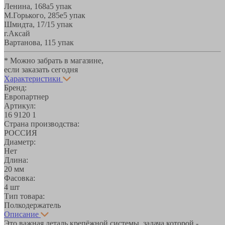
Ленина, 168а
5 упак
М.Горького, 285е
5 упак
Шмидта, 17/1
5 упак
г.Аксай
Вартанова, 11
5 упак
* Можно забрать в магазине,
если заказать сегодня
Характеристики
Бренд:
Европартнер
Артикул:
16 9120 1
Страна производства:
РОССИЯ
Диаметр:
Нет
Длина:
20 мм
Фасовка:
4 шт
Тип товара:
Полкодержатель
Описание
Это важная деталь крепёжной системы, задача которой -