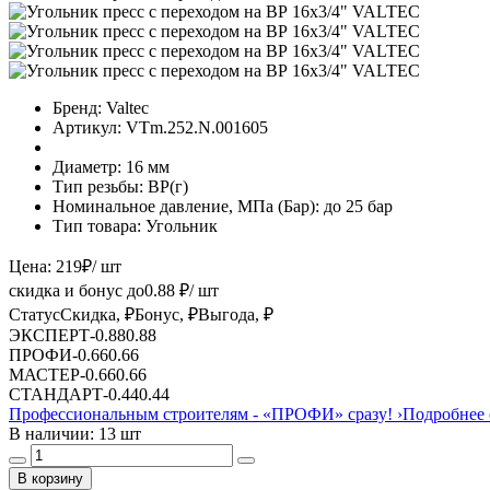
Бренд:
Valtec
Артикул:
VTm.252.N.001605
Диаметр:
16 мм
Тип резьбы:
ВР(г)
Номинальное давление, МПа (Бар):
до 25 бар
Тип товара:
Угольник
Цена:
219
₽
/ шт
скидка и бонус до
0.88
₽/ шт
Статус
Скидка, ₽
Бонус, ₽
Выгода, ₽
ЭКСПЕРТ
-
0.88
0.88
ПРОФИ
-
0.66
0.66
МАСТЕР
-
0.66
0.66
СТАНДАРТ
-
0.44
0.44
Профессиональным строителям -
«ПРОФИ»
сразу!
›
Подробнее 
В наличии: 13 шт
В корзину