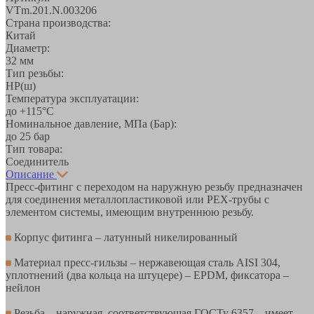
VTm.201.N.003206
Страна производства:
Китай
Диаметр:
32 мм
Тип резьбы:
НР(ш)
Температура эксплуатации:
до +115°С
Номинальное давление, МПа (Бар):
до 25 бар
Тип товара:
Соединитель
Описание
Пресс-фитинг с переходом на наружную резьбу предназначен
для соединения металлопластиковой или РЕХ-трубы с
элементом системы, имеющим внутреннюю резьбу.
Корпус фитинга – латунный никелированный
Материал пресс-гильзы – нержавеющая сталь AISI 304,
уплотнений (два кольца на штуцере) – EPDM, фиксатора –
нейлон
Резьба – наружная, соответствующая ГОСТу 6357 – имеет