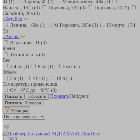
34
(1)
Ларина, 45
(2)
Малиновского, 48а
(3)
Нансена, 152а
(3)
Портовая, 532
(3)
Портовая, 70
(3)
Сальский, 28a
(3)
г.Батайск
Ленина, 168а
(3)
М.Горького, 285е
(3)
Шмидта, 17/1
(3)
г.Аксай
Вартанова, 11
(3)
Бренд
Технониколь
(3)
Вес
2,4 кг
(1)
8 кг
(1)
16 кг
(1)
Объем
3 л
(1)
10 л
(1)
18 л
(1)
Температура применения
От -10°С до +40°С
(3)
Показать
Найдено:
Показать:
3 товара
Фильтры
113822