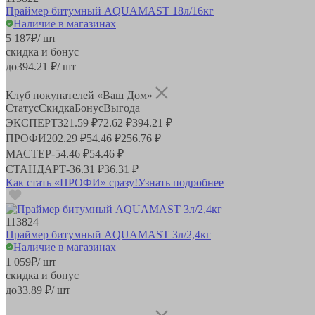
Праймер битумный AQUAMAST 18л/16кг
Наличие в магазинах
5 187
₽
/ шт
скидка и бонус
до
394.21
₽/ шт
Клуб покупателей «Ваш Дом»
Статус
Скидка
Бонус
Выгода
ЭКСПЕРТ
321.59 ₽
72.62 ₽
394.21 ₽
ПРОФИ
202.29 ₽
54.46 ₽
256.76 ₽
МАСТЕР
-
54.46 ₽
54.46 ₽
СТАНДАРТ
-
36.31 ₽
36.31 ₽
Как стать «ПРОФИ» сразу!
Узнать подробнее
113824
Праймер битумный AQUAMAST 3л/2,4кг
Наличие в магазинах
1 059
₽
/ шт
скидка и бонус
до
33.89
₽/ шт