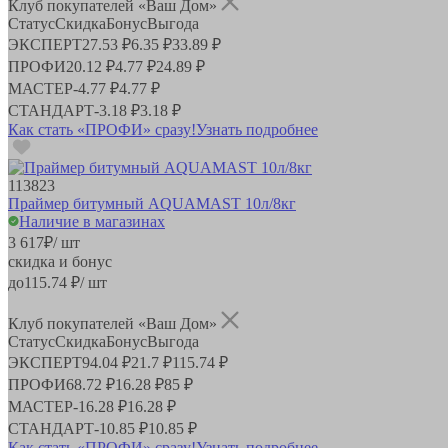
Клуб покупателей «Ваш Дом»
Статус
Скидка
Бонус
Выгода
ЭКСПЕРТ
27.53 ₽
6.35 ₽
33.89 ₽
ПРОФИ
20.12 ₽
4.77 ₽
24.89 ₽
МАСТЕР
-
4.77 ₽
4.77 ₽
СТАНДАРТ
-
3.18 ₽
3.18 ₽
Как стать «ПРОФИ» сразу!
Узнать подробнее
113823
Праймер битумный AQUAMAST 10л/8кг
Наличие в магазинах
3 617
₽
/ шт
скидка и бонус
до
115.74
₽/ шт
Клуб покупателей «Ваш Дом»
Статус
Скидка
Бонус
Выгода
ЭКСПЕРТ
94.04 ₽
21.7 ₽
115.74 ₽
ПРОФИ
68.72 ₽
16.28 ₽
85 ₽
МАСТЕР
-
16.28 ₽
16.28 ₽
СТАНДАРТ
-
10.85 ₽
10.85 ₽
Как стать «ПРОФИ» сразу!
Узнать подробнее