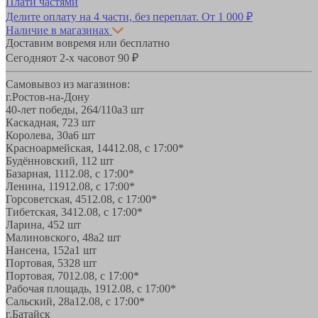
Плати частями
Делите оплату на 4 части, без переплат.
От 1 000 ₽
Наличие в магазинах
Доставим вовремя или бесплатно
Сегодня
от 2-х часов
от 90 ₽
Самовывоз из магазинов:
г.Ростов-на-Дону
40-лет победы, 264/110а
3 шт
Каскадная, 72
3 шт
Королева, 30а
6 шт
Красноармейская, 144
12.08, с 17:00*
Будённовский, 11
2 шт
Базарная, 11
12.08, с 17:00*
Ленина, 119
12.08, с 17:00*
Горсоветская, 45
12.08, с 17:00*
Тибетская, 34
12.08, с 17:00*
Ларина, 45
2 шт
Малиновского, 48а
2 шт
Нансена, 152а
1 шт
Портовая, 532
8 шт
Портовая, 70
12.08, с 17:00*
Рабочая площадь, 19
12.08, с 17:00*
Сальский, 28a
12.08, с 17:00*
г.Батайск