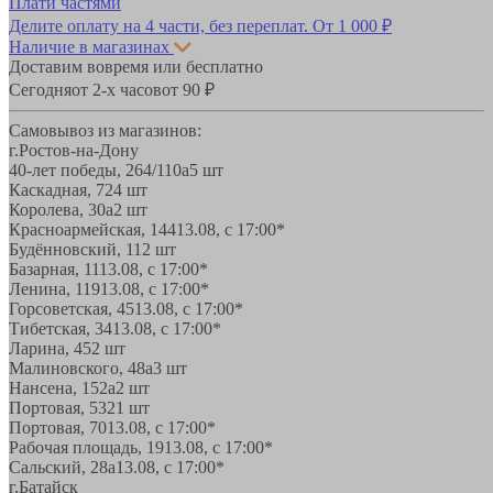
Плати частями
Делите оплату на 4 части, без переплат.
От 1 000 ₽
Наличие в магазинах
Доставим вовремя или бесплатно
Сегодня
от 2-х часов
от 90 ₽
Самовывоз из магазинов:
г.Ростов-на-Дону
40-лет победы, 264/110а
5 шт
Каскадная, 72
4 шт
Королева, 30а
2 шт
Красноармейская, 144
13.08, с 17:00*
Будённовский, 11
2 шт
Базарная, 11
13.08, с 17:00*
Ленина, 119
13.08, с 17:00*
Горсоветская, 45
13.08, с 17:00*
Тибетская, 34
13.08, с 17:00*
Ларина, 45
2 шт
Малиновского, 48а
3 шт
Нансена, 152а
2 шт
Портовая, 532
1 шт
Портовая, 70
13.08, с 17:00*
Рабочая площадь, 19
13.08, с 17:00*
Сальский, 28a
13.08, с 17:00*
г.Батайск