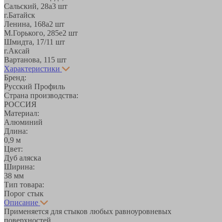
Сальский, 28a
3 шт
г.Батайск
Ленина, 168а
2 шт
М.Горького, 285е
2 шт
Шмидта, 17/1
1 шт
г.Аксай
Вартанова, 11
5 шт
Характеристики
Бренд:
Русский Профиль
Страна производства:
РОССИЯ
Материал:
Алюминий
Длина:
0,9 м
Цвет:
Дуб аляска
Ширина:
38 мм
Тип товара:
Порог стык
Описание
Применяется для стыков любых равноуровневых
поверхностей.