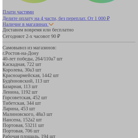
Плати частями
Делите оплату на 4 части, без переплат.
От 1 000 ₽
Наличие в магазинах
Доставим вовремя или бесплатно
Сегодня
от 2-х часов
от 90 ₽
Самовывоз из магазинов:
г.Ростов-на-Дону
40-лет победы, 264/110а
7 шт
Каскадная, 72
2 шт
Королева, 30а
3 шт
Красноармейская, 144
2 шт
Будённовский, 11
3 шт
Базарная, 11
3 шт
Ленина, 119
2 шт
Горсоветская, 45
2 шт
Тибетская, 34
4 шт
Ларина, 45
3 шт
Малиновского, 48а
3 шт
Нансена, 152а
2 шт
Портовая, 532
11 шт
Портовая, 70
6 шт
Рабочая площадь, 19
4 шт