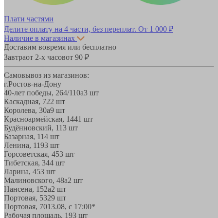
Плати частями
Делите оплату на 4 части, без переплат.
От 1 000 ₽
Наличие в магазинах
Доставим вовремя или бесплатно
Завтра
от 2-х часов
от 90 ₽
Самовывоз из магазинов:
г.Ростов-на-Дону
40-лет победы, 264/110а
3 шт
Каскадная, 72
2 шт
Королева, 30а
9 шт
Красноармейская, 144
1 шт
Будённовский, 11
3 шт
Базарная, 11
4 шт
Ленина, 119
3 шт
Горсоветская, 45
3 шт
Тибетская, 34
4 шт
Ларина, 45
3 шт
Малиновского, 48а
2 шт
Нансена, 152а
2 шт
Портовая, 532
9 шт
Портовая, 70
13.08, с 17:00*
Рабочая площадь, 19
3 шт