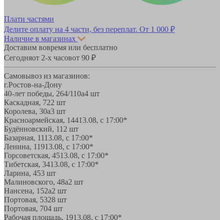
Плати частями
Делите оплату на 4 части, без переплат.
От 1 000 ₽
Наличие в магазинах
Доставим вовремя или бесплатно
Сегодня
от 2-х часов
от 90 ₽
Самовывоз из магазинов:
г.Ростов-на-Дону
40-лет победы, 264/110а
4 шт
Каскадная, 72
2 шт
Королева, 30а
3 шт
Красноармейская, 144
13.08, с 17:00*
Будённовский, 11
2 шт
Базарная, 11
13.08, с 17:00*
Ленина, 119
13.08, с 17:00*
Горсоветская, 45
13.08, с 17:00*
Тибетская, 34
13.08, с 17:00*
Ларина, 45
3 шт
Малиновского, 48а
2 шт
Нансена, 152а
2 шт
Портовая, 532
8 шт
Портовая, 70
4 шт
Рабочая площадь, 19
13.08, с 17:00*