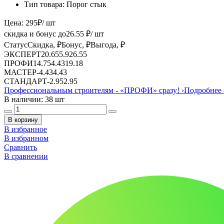
Тип товара:
Порог стык
Цена:
295
₽
/ шт
скидка и бонус до
26.55
₽/ шт
Статус
Скидка, ₽
Бонус, ₽
Выгода, ₽
ЭКСПЕРТ
20.65
5.9
26.55
ПРОФИ
14.75
4.43
19.18
МАСТЕР
-
4.43
4.43
СТАНДАРТ
-
2.95
2.95
Профессиональным строителям -
«ПРОФИ»
сразу!
›
Подробнее 
В наличии: 38 шт
В корзину
В избранное
В избранном
Сравнить
В сравнении