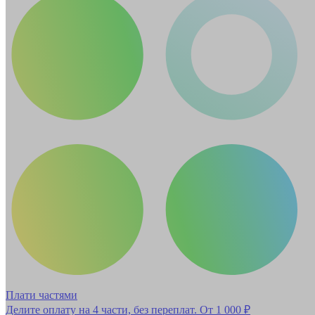
Плати частями
Делите оплату на 4 части, без переплат.
От 1 000 ₽