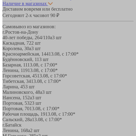
Наличие в магазинах
Доставим вовремя или бесплатно
Сегодня
от 2-х часов
от 90 ₽
Самовывоз из магазинов:
г.Ростов-на-Дону
40-лет победы, 264/110а
3 шт
Каскадная, 72
2 шт
Королева, 30а
3 шт
Красноармейская, 144
13.08, с 17:00*
Будённовский, 11
3 шт
Базарная, 11
13.08, с 17:00*
Ленина, 119
13.08, с 17:00*
Горсоветская, 45
13.08, с 17:00*
Тибетская, 34
13.08, с 17:00*
Ларина, 45
3 шт
Малиновского, 48а
3 шт
Нансена, 152а
3 шт
Портовая, 532
3 шт
Портовая, 70
13.08, с 17:00*
Рабочая площадь, 19
13.08, с 17:00*
Сальский, 28a
13.08, с 17:00*
г.Батайск
Ленина, 168а
2 шт
М.Горького, 285е
2 шт