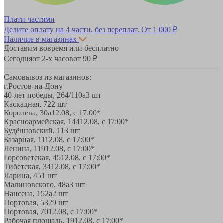
Плати частями
Делите оплату на 4 части, без переплат.
От 1 000 ₽
Наличие в магазинах
Доставим вовремя или бесплатно
Сегодня
от 2-х часов
от 90 ₽
Самовывоз из магазинов:
г.Ростов-на-Дону
40-лет победы, 264/110а
3 шт
Каскадная, 72
2 шт
Королева, 30а
12.08, с 17:00*
Красноармейская, 144
12.08, с 17:00*
Будённовский, 11
3 шт
Базарная, 11
12.08, с 17:00*
Ленина, 119
12.08, с 17:00*
Горсоветская, 45
12.08, с 17:00*
Тибетская, 34
12.08, с 17:00*
Ларина, 45
1 шт
Малиновского, 48а
3 шт
Нансена, 152а
2 шт
Портовая, 532
9 шт
Портовая, 70
12.08, с 17:00*
Рабочая площадь, 19
12.08, с 17:00*