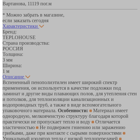
Вартанова, 11
119 пог.м
* Можно забрать в магазине,
если заказать сегодня
Характеристики
Бренд:
TEPLOHOUSE
Страна производства:
РОССИЯ
Толщина:
3 мм
Ширина:
1 м
Описание
Вспененный пенополиэтилен имеет широкий спектр
применения, он используется в качестве подложки под
ламинат и другие виды плавающих полов, для утепления стен
и потолков, для теплоизоляции канализационных и
водопроводных труб, а также в виде вспомогательного
упаковочного материала.
Особенности:
Материал имеет
однородную, мелкоячеистую структуру благодаря которой
практически не пропускает тепло и воду
Отличается
эластичностью
Не подвержен гниению или заражению
грибками, даже при контакте с сырыми поверхностями
Уникальный изолятор тепла с низкой теплопередачей