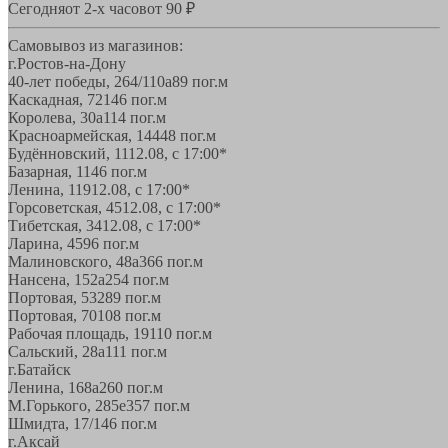
Сегодня
от 2-х часов
от 90 ₽
Самовывоз из магазинов:
г.Ростов-на-Дону
40-лет победы, 264/110а
89 пог.м
Каскадная, 72
146 пог.м
Королева, 30а
114 пог.м
Красноармейская, 144
48 пог.м
Будённовский, 11
12.08, с 17:00*
Базарная, 11
46 пог.м
Ленина, 119
12.08, с 17:00*
Горсоветская, 45
12.08, с 17:00*
Тибетская, 34
12.08, с 17:00*
Ларина, 45
96 пог.м
Малиновского, 48а
366 пог.м
Нансена, 152а
254 пог.м
Портовая, 532
89 пог.м
Портовая, 70
108 пог.м
Рабочая площадь, 19
110 пог.м
Сальский, 28a
111 пог.м
г.Батайск
Ленина, 168а
260 пог.м
М.Горького, 285е
357 пог.м
Шмидта, 17/1
46 пог.м
г.Аксай