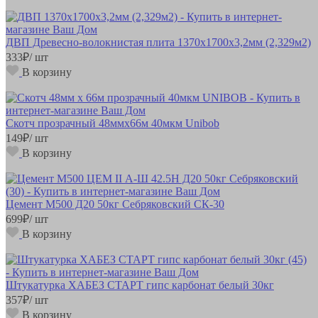
ДВП Древесно-волокнистая плита 1370х1700х3,2мм (2,329м2)
333
₽
/ шт
В корзину
Скотч прозрачный 48ммх66м 40мкм Unibob
149
₽
/ шт
В корзину
Цемент М500 Д20 50кг Себряковский СК-30
699
₽
/ шт
В корзину
Штукатурка ХАБЕЗ СТАРТ гипс карбонат белый 30кг
357
₽
/ шт
В корзину