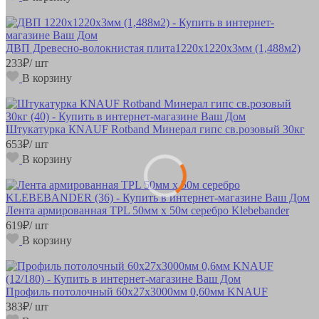
ДВП Древесно-волокнистая плита1220х1220х3мм (1,488м2)
233
₽
/ шт
В корзину
Штукатурка КNAUF Rotband Минерал гипс св.розовый 30кг
653
₽
/ шт
В корзину
Лента армированная TPL 50мм х 50м серебро Klebebander
619
₽
/ шт
В корзину
Профиль потолочный 60х27х3000мм 0,60мм KNAUF
383
₽
/ шт