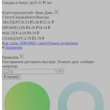
Скидка и бонус до
25.11
₽/ шт
Клуб покупателей «Ваш Дом»
Статус
Скидка
Бонус
Выгода
ЭКСПЕРТ
19.53 ₽
5.58 ₽
25.11 ₽
ПРОФИ
13.95 ₽
4.19 ₽
18.14 ₽
МАСТЕР
-
4.19 ₽
4.19 ₽
СТАНДАРТ
-
2.79 ₽
2.79 ₽
Как стать «ПРОФИ» сразу!
Узнать подробнее
Привезём
Привезём
Постараемся доставить быстрее. Точную дату сообщит
оператор.
В корзину