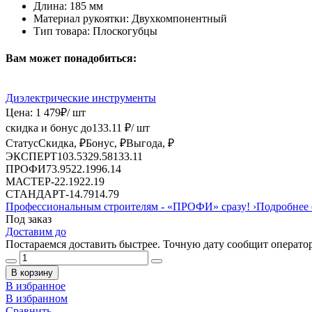
Длина:
185 мм
Материал рукоятки:
Двухкомпонентный
Тип товара:
Плоскогубцы
Вам может понадобиться:
Диэлектрические инструменты
Цена:
1 479
₽
/ шт
скидка и бонус до
133.11
₽/ шт
Статус
Скидка, ₽
Бонус, ₽
Выгода, ₽
ЭКСПЕРТ
103.53
29.58
133.11
ПРОФИ
73.95
22.19
96.14
МАСТЕР
-
22.19
22.19
СТАНДАРТ
-
14.79
14.79
Профессиональным строителям -
«ПРОФИ»
сразу!
›
Подробнее 
Под заказ
Доставим до
Постараемся доставить быстрее. Точную дату сообщит оператор
В корзину
В избранное
В избранном
Сравнить