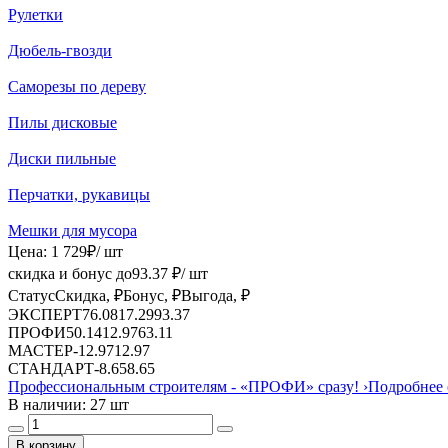
Рулетки
Дюбель-гвозди
Саморезы по дереву
Пилы дисковые
Диски пильные
Перчатки, рукавицы
Мешки для мусора
Цена:
1 729
₽
/ шт
скидка и бонус до
93.37
₽/ шт
Статус
Скидка, ₽
Бонус, ₽
Выгода, ₽
ЭКСПЕРТ
76.08
17.29
93.37
ПРОФИ
50.14
12.97
63.11
МАСТЕР
-
12.97
12.97
СТАНДАРТ
-
8.65
8.65
Профессиональным строителям -
«ПРОФИ»
сразу!
›
Подробнее 
В наличии: 27 шт
В корзину