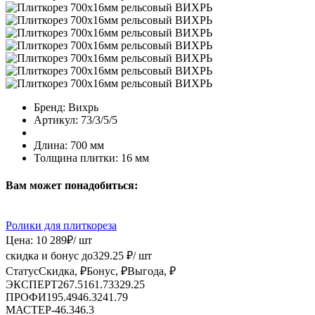
Бренд:
Вихрь
Артикул:
73/3/5/5
Длина:
700 мм
Толщина плитки:
16 мм
Вам может понадобиться:
Ролики для плиткореза
Цена:
10 289
₽
/ шт
скидка и бонус до
329.25
₽/ шт
Статус
Скидка, ₽
Бонус, ₽
Выгода, ₽
ЭКСПЕРТ
267.51
61.73
329.25
ПРОФИ
195.49
46.3
241.79
МАСТЕР
-
46.3
46.3