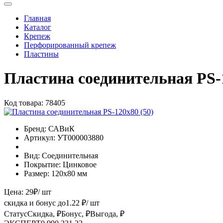
Главная
Каталог
Крепеж
Перфорированный крепеж
Пластины
Пластина соединительная PS-1
Код товара:
78405
Бренд:
САВиК
Артикул:
УТ000003880
Вид:
Соединительная
Покрытие:
Цинковое
Размер:
120х80 мм
Цена:
29
₽
/ шт
скидка и бонус до
1.22
₽/ шт
Статус
Скидка, ₽
Бонус, ₽
Выгода, ₽